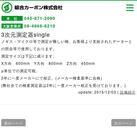
045-871-2090
本 社
06-4866-8210
大阪営業所
3次元測定器single
ノギス・マイクロ等で測定が難しい物、お客様より支給されたデーターと
の照合等で使用しております。
測定サイズは下記に成ります。
X方向 600mm Y方向 800mm Z方向 450mm
μ単位での測定可能。
2年に一度メーカーにて校正。(メーカー検査基準に合格)
(弊社全ての検査測定器は2年に一度メーカー校正を受けております。)
update: 2015/12/03
|
設備紹介
前のページ
次のページ