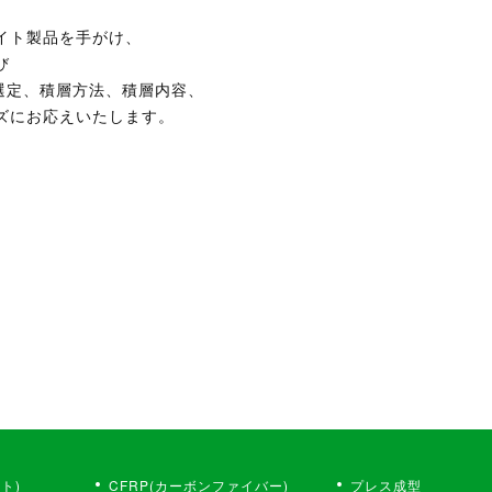
、
イト製品を手がけ、
び
選定、積層方法、積層内容、
ズにお応えいたします。
。
ト)
CFRP(カーボンファイバー)
プレス成型